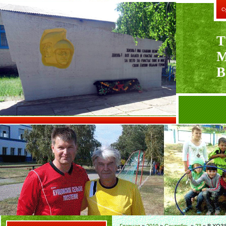
С
Т
В