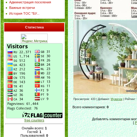
Администрация поселения
Важные встречи
История ТОС "БУ...
Статистика
Просмотров
: 433 |
Добавил
:
Мужичок
|
Рейтинг
:
Всего комментариев
:
0
Добавлять комментарии могу
free counters
[
Р
Онлайн всего:
1
Гостей:
1
Пользователей:
0