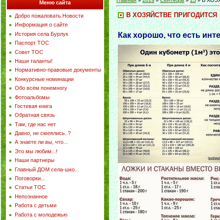
Главная
»
2019
»
Сентябрь
»
23
» В ХОЗ
Меню сайта
В ХОЗЯЙСТВЕ ПРИГОДИТСЯ
Добро пожаловать.Новости
Информация о сайте
Как хорошо, что есть инт
История села Бурлук
Паспорт ТОС
Совет ТОС
Наши таланты!
Нормативно-правовые документы
Конкурсные номинации
Обо всём понемногу
Фотоальбомы
Гостевая книга
Обратная связь
Там, где нас нет
Давно, не смеялись..?
А знаете ли вы, что...
Это мы любим...!
Наши партнеры
Главный ДОМ села-шко...
Поговорки...
Статьи ТОС
Непознанное
Работа с детьми
Работа с молодежью