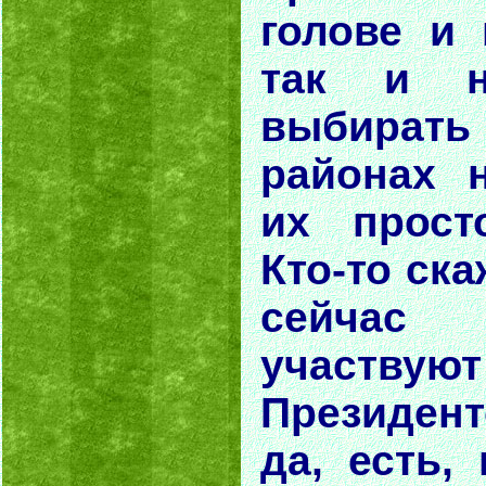
голове и 
так и н
выбират
районах 
их прост
Кто-то ска
сейча
учас
Президент
да, есть,