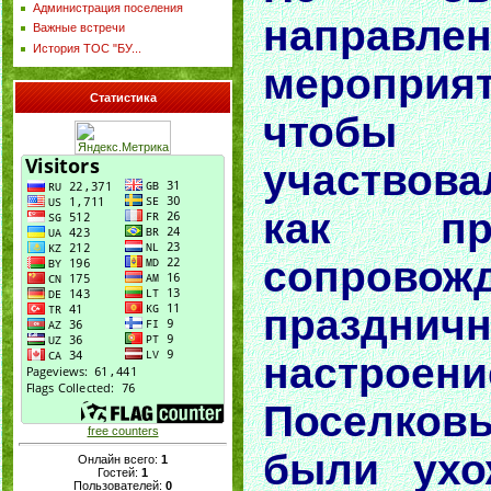
Администрация поселения
направлен
Важные встречи
История ТОС "БУ...
меропри
Статистика
чтобы
участвов
как пр
сопровож
празднич
настроени
Поселко
free counters
были ухо
Онлайн всего:
1
Гостей:
1
Пользователей:
0