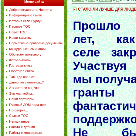
Главная
»
2019
»
Октябрь
»
11
» СТАЛО 
Меню сайта
СТАЛО ЛИ ЛУЧШЕ ДЛЯ ЛЮДЕ
Добро пожаловать.Новости
Информация о сайте
Прошло 
История села Бурлук
Паспорт ТОС
Совет ТОС
лет, к
Наши таланты!
Нормативно-правовые документы
селе зак
Конкурсные номинации
Обо всём понемногу
Фотоальбомы
Участвуя 
Гостевая книга
Обратная связь
мы получа
Там, где нас нет
Давно, не смеялись..?
гран
А знаете ли вы, что...
Это мы любим...!
Наши партнеры
фантастич
Главный ДОМ села-шко...
Поговорки...
поддержк
Статьи ТОС
Непознанное
Работа с детьми
Не бы
Работа с молодежью