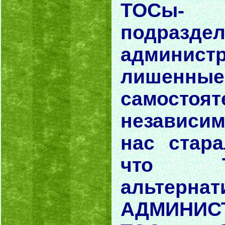
ТОС
подраз
администр
лишенные
самосто
независим
нас стара
что 
альтернат
АДМИНИС