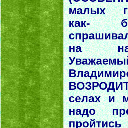
малых г
как- б
спрашива
на на
Уважаем
Владими
ВОЗРОДИ
селах и 
надо пр
пройтис