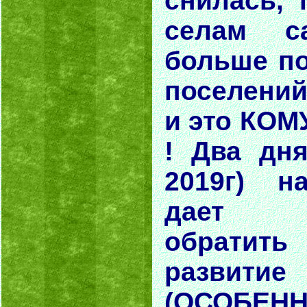
снилась, 
селам с
больше п
поселений
и это КО
! Два дня
2019г) н
дает 
обратить
развит
(ОСОБЕННО