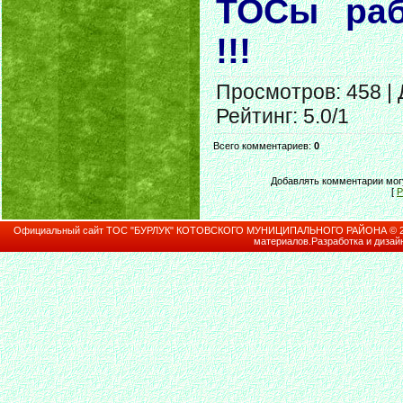
ТОСы ра
!!!
Просмотров
: 458 |
Рейтинг
:
5.0
/
1
Всего комментариев
:
0
Добавлять комментарии могу
[
Р
Официальный сайт ТОС "БУРЛУК" КОТОВСКОГО МУНИЦИПАЛЬНОГО РАЙОНА © 2026В
материалов.Разработка и дизай