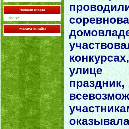
проводи
Новости спорта
соревнов
РИА РБК
домовлад
Реклама на сайте
участ
конкурса
улице
праздник
всевозм
участн
оказывал