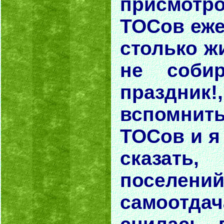
присмот
ТОСов еже
столько ж
не соби
праздник!
вспомни
ТОСов и я
сказать
поселе
самоот