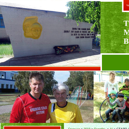
Ч
Т
В