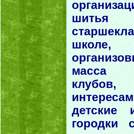
организа
шитья
старшек
школе,
организо
масса 
клубов,
интересам
детские 
городки 