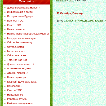
Главная
»
2019
»
Октябрь
Меню сайта
Добро пожаловать.Новости
Информация о сайте
11 Октября, Пятница
История села Бурлук
Паспорт ТОС
18:49
СТАЛО ЛИ ЛУЧШЕ ДЛЯ ЛЮДЕЙ..?
Совет ТОС
Наши таланты!
Нормативно-правовые документы
Конкурсные номинации
Обо всём понемногу
Фотоальбомы
Гостевая книга
Обратная связь
Там, где нас нет
Давно, не смеялись..?
А знаете ли вы, что...
Это мы любим...!
Наши партнеры
Главный ДОМ села-шко...
Поговорки...
Статьи ТОС
Непознанное
Работа с детьми
Работа с молодежью