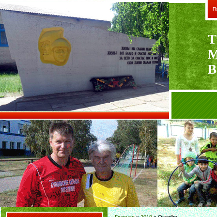
П
Т
В