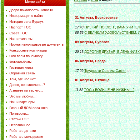
Главная
»
2014
»
Август
Меню сайта
Добро пожаловать.Новости
Информация о сайте
31 Августа, Воскресенье
История села Бурлук
Паспорт ТОС
17:48
НИЗКИЙ ПОКЛОН , ВАМ- УЧИТЕЛ
08:53
С ВЕЛИКИМ УДОВОЛЬСТВИЕМ, И
Совет ТОС
Наши таланты!
09 Августа, Суббота
Нормативно-правовые документы
Конкурсные номинации
20:13
ДОРОГИЕ ДРУЗЬЯ, В ДЕНЬ ФИЗК
Обо всём понемногу
06 Августа, Среда
Фотоальбомы
Гостевая книга
17:29
Трудности Осилим Сами !
(2)
Обратная связь
Там, где нас нет
01 Августа, Пятница
Давно, не смеялись..?
11:52
ТОСы БОЛЬШЕ НЕ НУЖНЫ ..?
(1)
А знаете ли вы, что...
Это мы любим...!
Наши партнеры
Главный ДОМ села-шко...
Поговорки...
Статьи ТОС
Непознанное
Работа с детьми
Работа с молодежью