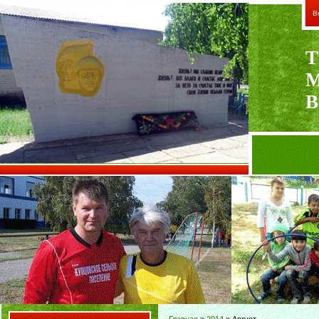
В
Т
В