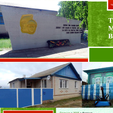
Ч
Т
В