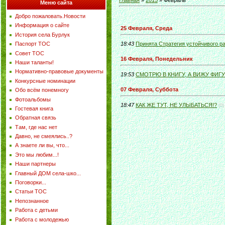
Главная
»
2015
»
Февраль
Меню сайта
Добро пожаловать.Новости
Информация о сайте
25 Февраля, Среда
История села Бурлук
Паспорт ТОС
18:43
Принята Стратегия устойчивого ра
Совет ТОС
16 Февраля, Понедельник
Наши таланты!
Нормативно-правовые документы
19:53
СМОТРЮ В КНИГУ, А ВИЖУ ФИГУ
Конкурсные номинации
07 Февраля, Суббота
Обо всём понемногу
Фотоальбомы
18:47
КАК ЖЕ ТУТ, НЕ УЛЫБАТЬСЯ!?
(0)
Гостевая книга
Обратная связь
Там, где нас нет
Давно, не смеялись..?
А знаете ли вы, что...
Это мы любим...!
Наши партнеры
Главный ДОМ села-шко...
Поговорки...
Статьи ТОС
Непознанное
Работа с детьми
Работа с молодежью