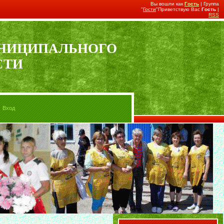
Вы вошли как
Гость
| Группа
"
Гости
"Приветствую Вас
Гость
|
RSS
УНИЦИПАЛЬНОГО
СТИ
Вход