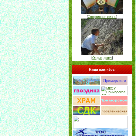
[
Спортивная жизнь
]
[
Отдых,досуг
]
Наши партнёры