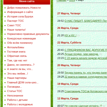
Главная
»
2014
»
Март
Меню сайта
Добро пожаловать.Новости
Информация о сайте
27 Марта, Четверг
История села Бурлук
Паспорт ТОС
19:51
О НАС ПИШУТ, БЛАГОДАРЯТ! Поч
Совет ТОС
26 Марта, Среда
Наши таланты!
Нормативно-правовые документы
21:20
НУ и НУ..!
(0)
Конкурсные номинации
22 Марта, Суббота
Обо всём понемногу
Фотоальбомы
20:41
С ПРАЗДНИКОМ ВАС ДОРОГИЕ 
Гостевая книга
20:25
Лучше поздно, чем никогда.
(0)
Обратная связь
13:15
С 22 марта начало недели детской
Там, где нас нет
Давно, не смеялись..?
20 Марта, Четверг
А знаете ли вы, что...
19:50
Трудно понять то, что трудно понят
Это мы любим...!
19:29
22 марта в рамках сотрудничеств
Наши партнеры
Главный ДОМ села-шко...
19 Марта, Среда
Поговорки...
Статьи ТОС
19:25
Спартакиада ТОСов Котовского ра
Непознанное
12 Марта, Среда
Работа с детьми
Работа с молодежью
00:07
Не совсем удачная интрига..!?
(0)