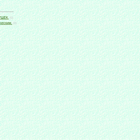
УШЕК.
(0)
ическим.
(0)