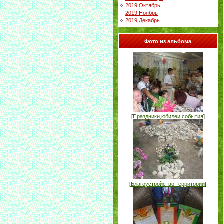
2019 Октябрь
2019 Ноябрь
2019 Декабрь
Фото из альбома
[
Праздники,юбилеи события
]
[
Благоустройство территории
]