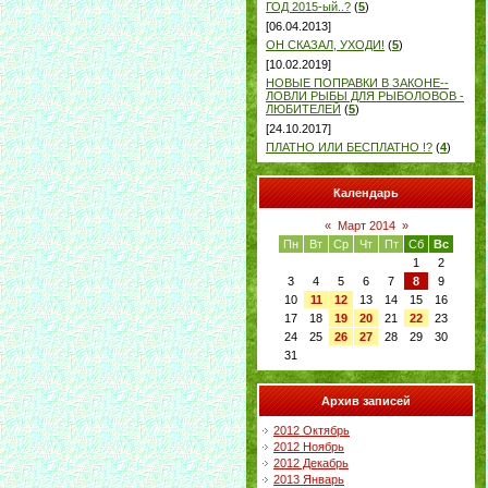
ГОД 2015-ый..?
(
5
)
[06.04.2013]
ОН СКАЗАЛ, УХОДИ!
(
5
)
[10.02.2019]
НОВЫЕ ПОПРАВКИ В ЗАКОНЕ--
ЛОВЛИ РЫБЫ ДЛЯ РЫБОЛОВОВ -
ЛЮБИТЕЛЕЙ
(
5
)
[24.10.2017]
ПЛАТНО ИЛИ БЕСПЛАТНО !?
(
4
)
Календарь
«
Март 2014
»
Пн
Вт
Ср
Чт
Пт
Сб
Вс
1
2
3
4
5
6
7
8
9
10
11
12
13
14
15
16
17
18
19
20
21
22
23
24
25
26
27
28
29
30
31
Архив записей
2012 Октябрь
2012 Ноябрь
2012 Декабрь
2013 Январь