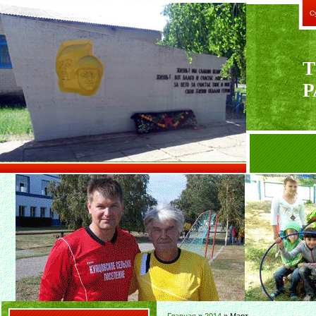
С
Т
Р