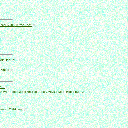
товый ящик "МАЯКА".
(0)
ПАРТНЕРЫ.
(0)
 книги.
(0)
ь...
(0)
а будет проведено любопытное и уникальное мероприятие.
(0)
йона- 2014 года
(0)