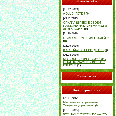
Новости сайта
[15.12.2019]
А ВЫ, ЗНАЕТЕ ?
(
0
)
[21.11.2019]
СПИЛИЛ ДЕРЕВО В СВОЕМ
ПАЛИСАДНИКЕ, А НЕ НАРУШИЛ
ЛИ Я ЗАКОН !?
(
0
)
[11.10.2019]
СТАЛО ЛИ ЛУЧШЕ ДЛЯ ЛЮДЕЙ..?
(
0
)
[23.09.2019]
В ХОЗЯЙСТВЕ ПРИГОДИТСЯ
(
0
)
[03.04.2019]
МОГУ ЛИ Я СЖИГАТЬ МУСОР У
СЕБЯ НА УЧАСТКЕ ? ВОПРОС
ЮРИСТУ!
(
1
)
Это всё о нас
Коментарии гостей
[28.11.2012]
Местное самоуправление.
Тенденция управления.
(
9
)
[13.01.2015]
ЧТО НАМ СКАЖЕТ И ПОКАЖЕТ-