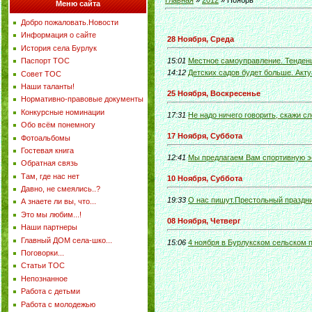
Главная
»
2012
»
Ноябрь
Меню сайта
Добро пожаловать.Новости
Информация о сайте
28 Ноября, Среда
История села Бурлук
Паспорт ТОС
15:01
Местное самоуправление. Тенден
14:12
Детских садов будет больше. Акту
Совет ТОС
Наши таланты!
25 Ноября, Воскресенье
Нормативно-правовые документы
Конкурсные номинации
17:31
Не надо ничего говорить, скажи с
Обо всём понемногу
17 Ноября, Суббота
Фотоальбомы
Гостевая книга
12:41
Мы предлагаем Вам спортивную э
Обратная связь
Там, где нас нет
10 Ноября, Суббота
Давно, не смеялись..?
19:33
О нас пишут.Престольный праздн
А знаете ли вы, что...
Это мы любим...!
08 Ноября, Четверг
Наши партнеры
Главный ДОМ села-шко...
15:06
4 ноября в Бурлукском сельском 
Поговорки...
Статьи ТОС
Непознанное
Работа с детьми
Работа с молодежью