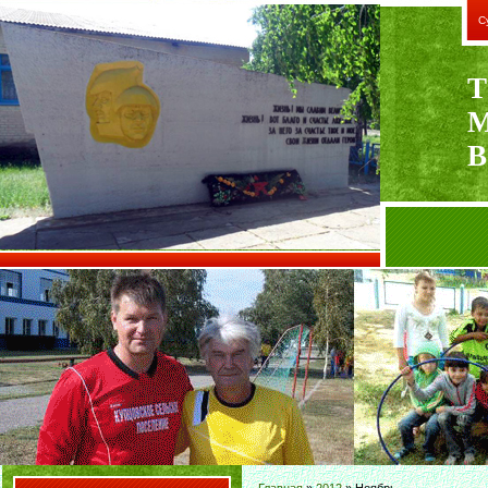
С
Т
В