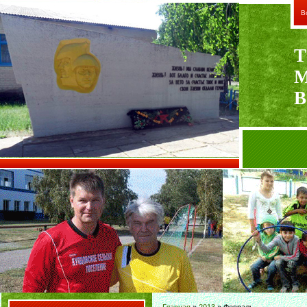
В
Т
В