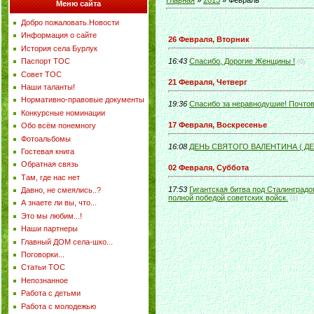
Главная
»
2013
»
Февраль
Меню сайта
Добро пожаловать.Новости
Информация о сайте
26 Февраля, Вторник
История села Бурлук
Паспорт ТОС
16:43
Спасибо, Дорогие Женщины !
(0)
Совет ТОС
21 Февраля, Четверг
Наши таланты!
Нормативно-правовые документы
19:36
Спасибо за неравнодушие! Почто
Конкурсные номинации
17 Февраля, Воскресенье
Обо всём понемногу
Фотоальбомы
16:08
ДЕНЬ СВЯТОГО ВАЛЕНТИНА ( Д
Гостевая книга
Обратная связь
02 Февраля, Суббота
Там, где нас нет
17:53
Гигантская битва под Сталинград
Давно, не смеялись..?
полной победой советских войск.
(1)
А знаете ли вы, что...
Это мы любим...!
Наши партнеры
Главный ДОМ села-шко...
Поговорки...
Статьи ТОС
Непознанное
Работа с детьми
Работа с молодежью