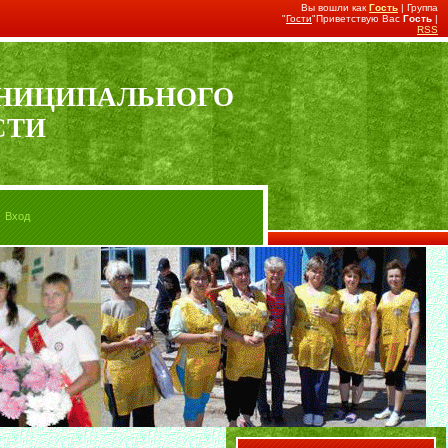
Вы вошли как
Гость
| Группа
"
Гости
"Приветствую Вас
Гость
|
RSS
УНИЦИПАЛЬНОГО
СТИ
Вход