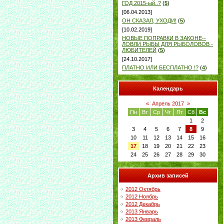
ГОД 2015-ый..?
(
5
)
[06.04.2013]
ОН СКАЗАЛ, УХОДИ!
(
5
)
[10.02.2019]
НОВЫЕ ПОПРАВКИ В ЗАКОНЕ--
ЛОВЛИ РЫБЫ ДЛЯ РЫБОЛОВОВ -
ЛЮБИТЕЛЕЙ
(
5
)
[24.10.2017]
ПЛАТНО ИЛИ БЕСПЛАТНО !?
(
4
)
Календарь
«
Апрель 2017
»
Пн
Вт
Ср
Чт
Пт
Сб
Вс
1
2
3
4
5
6
7
8
9
10
11
12
13
14
15
16
17
18
19
20
21
22
23
24
25
26
27
28
29
30
Архив записей
2012 Октябрь
2012 Ноябрь
2012 Декабрь
2013 Январь
2013 Февраль