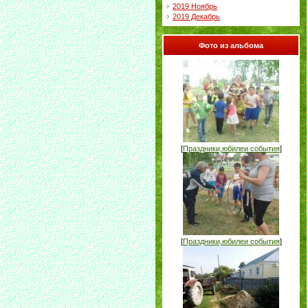
2019 Ноябрь
2019 Декабрь
Фото из альбома
[
Праздники,юбилеи события
]
[
Праздники,юбилеи события
]