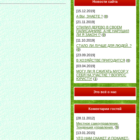
Новости сайта
[15.12.2019]
А ВЫ, ЗНАЕТЕ ?
(
0
)
[21.11.2019]
СПИЛИЛ ДЕРЕВО В СВОЕМ
ПАЛИСАДНИКЕ, А НЕ НАРУШИЛ
ЛИ Я ЗАКОН !?
(
0
)
[11.10.2019]
СТАЛО ЛИ ЛУЧШЕ ДЛЯ ЛЮДЕЙ..?
(
0
)
[23.09.2019]
В ХОЗЯЙСТВЕ ПРИГОДИТСЯ
(
0
)
[03.04.2019]
МОГУ ЛИ Я СЖИГАТЬ МУСОР У
СЕБЯ НА УЧАСТКЕ ? ВОПРОС
ЮРИСТУ!
(
1
)
Это всё о нас
Коментарии гостей
[28.11.2012]
Местное самоуправление.
Тенденция управления.
(
9
)
[13.01.2015]
ЧТО НАМ СКАЖЕТ И ПОКАЖЕТ-