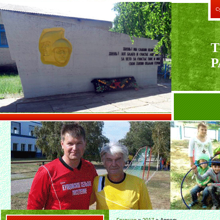
С
Т
Р