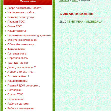
Главная
»
2017
»
Апрель
Меню сайта
Добро пожаловать.Новости
Информация о сайте
17 Апреля, Понедельник
История села Бурлук
Паспорт ТОС
18:10
ТЕЧЕТ РЕКА - МЕДВЕДИЦА
(0)
Совет ТОС
Наши таланты!
Нормативно-правовые документы
Конкурсные номинации
Обо всём понемногу
Фотоальбомы
Гостевая книга
Обратная связь
Там, где нас нет
Давно, не смеялись..?
А знаете ли вы, что...
Это мы любим...!
Наши партнеры
Главный ДОМ села-шко...
Поговорки...
Статьи ТОС
Непознанное
Работа с детьми
Работа с молодежью