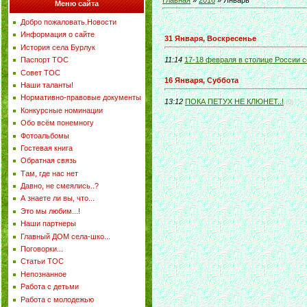
Главная
»
2016
»
Январь
Меню сайта
Добро пожаловать.Новости
Информация о сайте
31 Января, Воскресенье
История села Бурлук
Паспорт ТОС
11:14
17-18 февраля в столице России 
Совет ТОС
16 Января, Суббота
Наши таланты!
Нормативно-правовые документы
13:12
ПОКА ПЕТУХ НЕ КЛЮНЕТ..!
(0)
Конкурсные номинации
Обо всём понемногу
Фотоальбомы
Гостевая книга
Обратная связь
Там, где нас нет
Давно, не смеялись..?
А знаете ли вы, что...
Это мы любим...!
Наши партнеры
Главный ДОМ села-шко...
Поговорки...
Статьи ТОС
Непознанное
Работа с детьми
Работа с молодежью