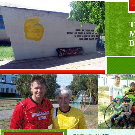
Ч
Т
В