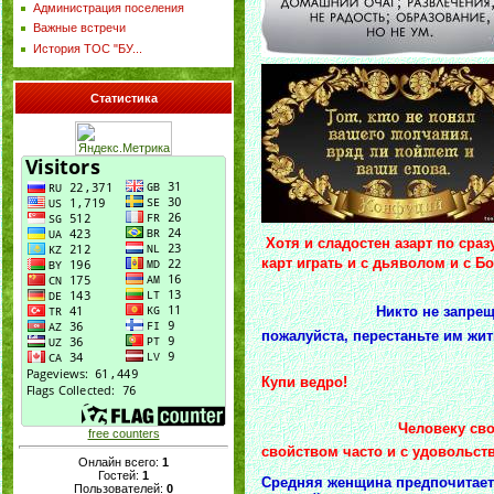
Администрация поселения
Важные встречи
История ТОС "БУ...
Статистика
Хотя и сладостен азарт по сраз
ка
рт игр
ать и с дьяволом и с Бо
Никто не запре
пожалуйста, пере
Купи ведро!
Человеку свойственно о
free counters
свойством часто и с удовольст
Онлайн всего:
1
Гостей:
1
Средняя женщина предпочитает 
Пользователей:
0