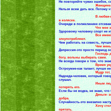
Не повторяйте чужих ошибок, с
Женщина накатала на л
Нельзя всем дать все. Потому чт
В любви-как на мотоц
в коляске.
Очереди в поликлинике отсеваю
Что мне законы, ко
Здоровому человеку спорт не н
Все имеют право на т
злоупотребляют.
Чем работать на совесть, лучше
Чем меньше люди дум
Депрессия-это просто период о
Господь даровал нам 
богу, вольны выбирать сами.
Не всегда говори о том, что зна
Время укрепляет друж
Остроумие-как талант; лучше не
Мудр тот, кто знает 
Надоеда-человек, который говор
слушал.
Иным людям богатство
потерять его.
Если бы не водка, не знаю, чт
Деньги- зло, но скол
добра.
Случайность-это внезапно нас
Хочу столько денег, 
прятать.