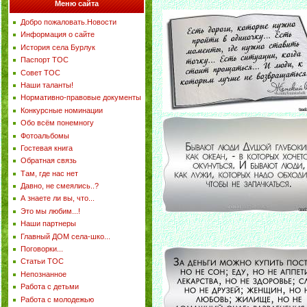
Меню сайта
Добро пожаловать.Новости
Информация о сайте
История села Бурлук
Паспорт ТОС
Совет ТОС
Наши таланты!
Нормативно-правовые документы
Конкурсные номинации
Обо всём понемногу
Фотоальбомы
Гостевая книга
Обратная связь
Там, где нас нет
Давно, не смеялись..?
А знаете ли вы, что...
Это мы любим...!
Наши партнеры
Главный ДОМ села-шко...
Поговорки...
Статьи ТОС
Непознанное
Работа с детьми
Работа с молодежью