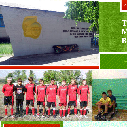
С
Т
В
Гл