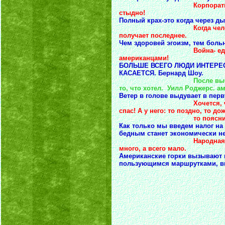
Корпоратив; либо на 
стыдно!
Полный крах-это когда через ды
Когда человеку нужно
получает последнее.
Чем здоровей эгоизм, тем больн
Война- единственный
американцами!
БОЛЬШЕ ВСЕГО ЛЮДИ ИНТЕРЕ
КАСАЕТСЯ. Бернард Шоу.
После вы
то, что хотел. Уилл Роджерс. а
Ветер в голове выдувает в перв
Хочется,
спас! А у него: то поздно, то д
то поясницу ломит, 
Как только мы введем налог на
бедным станет экономически н
Народная 
много, а всего мало.
Американские горки вызывают н
пользующимся маршрутками, вп