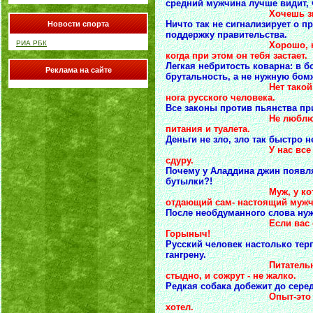
средний мужчина лучше видит, 
Хочешь знать правду
Ничто так не сигнализирует о п
Новости спорта
поддержку правительства.
РИА РБК
Хорошо, когда к тебе 
когда при этом он тебя застает.
Легкая небритость коварна: в 
Реклама на сайте
брутальность, а не нужную бом
Нет такой последней ч
нога русского человека.
Все законы против пьянства пр
Не люблю ничего обще
питания и туалета.
Деньги не зло, зло так быстро н
У нас все делается не
сдуру.
Почему у Аладдина джин появля
бутылки?!
Муж, у которого жена 
отдающий сам- настоящий мужч
После необдуманного слова нуж
Если вас отовсюду гон
Горыныч!
Русский человек настолько терп
гангрену.
Питательные салаты из
стыдно, и сожрут - не жалко.
Редкая собака добежит до сере
Опыт-это то, что полу
хотел.