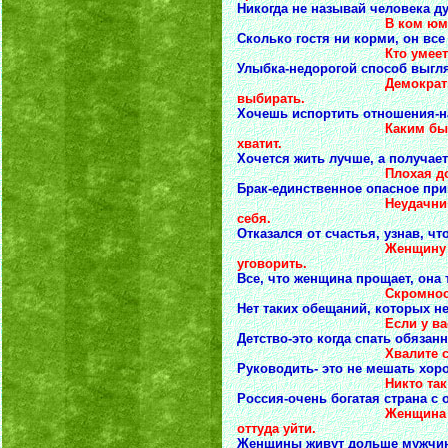
Никогда не называй человека ду
В ком юмор вызывает 
Сколько гостя ни корми, он все 
Кто умеет- делает, к
Улыбка-недорогой способ выгл
Демократия-это когда
выбирать.
Хочешь испортить отношения-н
Каким бы ни было зд
хватит.
Хочется жить лучше, а получае
Плохая дорога ведет
Брак-единственное опасное при
Неудачники верят в у
себя.
Отказался от счастья, узнав, чт
Женщину нельзя убе
уговорить.
Все, что женщина прощает, она 
Скромность украшает
Нет таких обещаний, которых н
Если у вас нету денег
Детство-это когда спать обязанн
Хвалите себя: мнение 
Руководить- это не мешать хо
Никто так не осудит ж
Россия-очень богатая страна с
Женщина думает, с кем
оттуда уйти.
Женщины живут дольше мужчин,