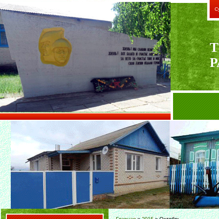
С
Т
Р