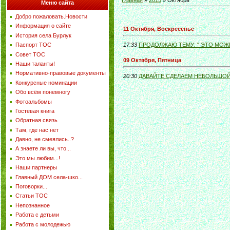
Главная
»
2015
»
Октябрь
Меню сайта
Добро пожаловать.Новости
Информация о сайте
11 Октября, Воскресенье
История села Бурлук
Паспорт ТОС
17:33
ПРОДОЛЖАЮ ТЕМУ: " ЭТО МОЖЕ
Совет ТОС
09 Октября, Пятница
Наши таланты!
Нормативно-правовые документы
20:30
ДАВАЙТЕ СДЕЛАЕМ НЕБОЛЬШОЙ
Конкурсные номинации
Обо всём понемногу
Фотоальбомы
Гостевая книга
Обратная связь
Там, где нас нет
Давно, не смеялись..?
А знаете ли вы, что...
Это мы любим...!
Наши партнеры
Главный ДОМ села-шко...
Поговорки...
Статьи ТОС
Непознанное
Работа с детьми
Работа с молодежью