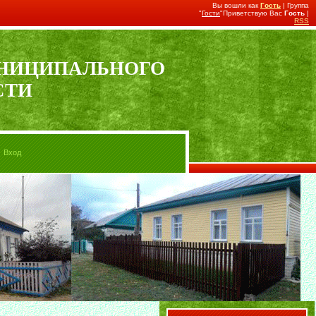
Вы вошли как
Гость
| Группа
"
Гости
"Приветствую Вас
Гость
|
RSS
УНИЦИПАЛЬНОГО
СТИ
Вход