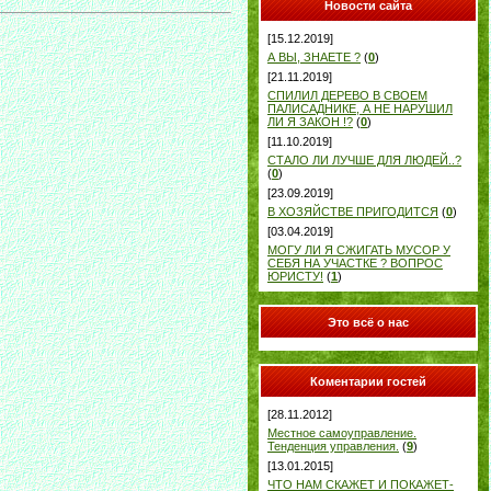
Новости сайта
[15.12.2019]
А ВЫ, ЗНАЕТЕ ?
(
0
)
[21.11.2019]
СПИЛИЛ ДЕРЕВО В СВОЕМ
ПАЛИСАДНИКЕ, А НЕ НАРУШИЛ
ЛИ Я ЗАКОН !?
(
0
)
[11.10.2019]
СТАЛО ЛИ ЛУЧШЕ ДЛЯ ЛЮДЕЙ..?
(
0
)
[23.09.2019]
В ХОЗЯЙСТВЕ ПРИГОДИТСЯ
(
0
)
[03.04.2019]
МОГУ ЛИ Я СЖИГАТЬ МУСОР У
СЕБЯ НА УЧАСТКЕ ? ВОПРОС
ЮРИСТУ!
(
1
)
Это всё о нас
Коментарии гостей
[28.11.2012]
Местное самоуправление.
Тенденция управления.
(
9
)
[13.01.2015]
ЧТО НАМ СКАЖЕТ И ПОКАЖЕТ-