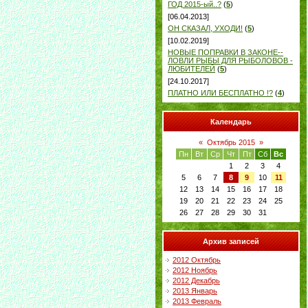
ГОД 2015-ый..?
(
5
)
[06.04.2013]
ОН СКАЗАЛ, УХОДИ!
(
5
)
[10.02.2019]
НОВЫЕ ПОПРАВКИ В ЗАКОНЕ--
ЛОВЛИ РЫБЫ ДЛЯ РЫБОЛОВОВ -
ЛЮБИТЕЛЕЙ
(
5
)
[24.10.2017]
ПЛАТНО ИЛИ БЕСПЛАТНО !?
(
4
)
Календарь
«
Октябрь 2015
»
Пн
Вт
Ср
Чт
Пт
Сб
Вс
1
2
3
4
5
6
7
8
9
10
11
12
13
14
15
16
17
18
19
20
21
22
23
24
25
26
27
28
29
30
31
Архив записей
2012 Октябрь
2012 Ноябрь
2012 Декабрь
2013 Январь
2013 Февраль