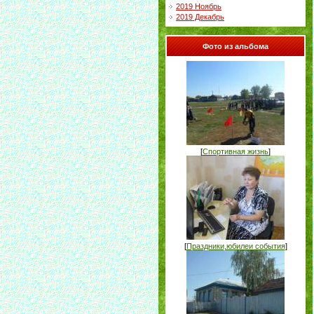
2019 Ноябрь
2019 Декабрь
Фото из альбома
[
Спортивная жизнь
]
[
Праздники,юбилеи события
]