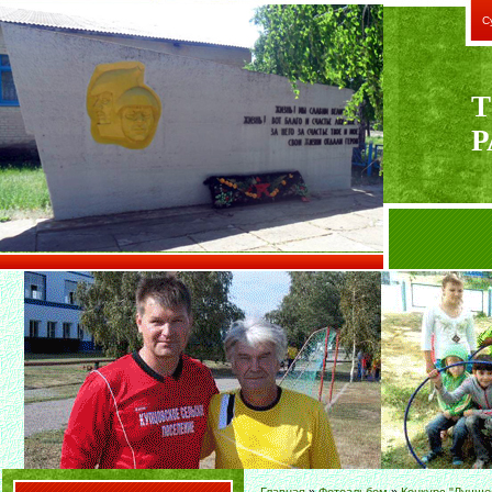
С
Т
Р