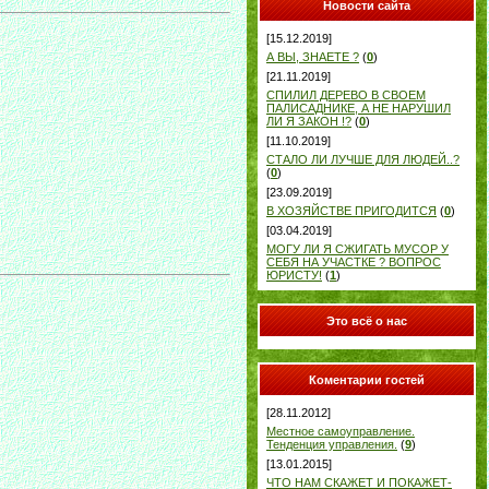
Новости сайта
[15.12.2019]
А ВЫ, ЗНАЕТЕ ?
(
0
)
[21.11.2019]
СПИЛИЛ ДЕРЕВО В СВОЕМ
ПАЛИСАДНИКЕ, А НЕ НАРУШИЛ
ЛИ Я ЗАКОН !?
(
0
)
[11.10.2019]
СТАЛО ЛИ ЛУЧШЕ ДЛЯ ЛЮДЕЙ..?
(
0
)
[23.09.2019]
В ХОЗЯЙСТВЕ ПРИГОДИТСЯ
(
0
)
[03.04.2019]
МОГУ ЛИ Я СЖИГАТЬ МУСОР У
СЕБЯ НА УЧАСТКЕ ? ВОПРОС
ЮРИСТУ!
(
1
)
Это всё о нас
Коментарии гостей
[28.11.2012]
Местное самоуправление.
Тенденция управления.
(
9
)
[13.01.2015]
ЧТО НАМ СКАЖЕТ И ПОКАЖЕТ-