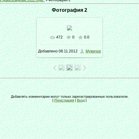
е дома владение 2012 года!"
» Фотография 2
Фотография 2
472
0
0.0
В реальном размере
Добавлено
08.11.2012
Мужичок
1600x1200
/ 178.0Kb
Добавлять комментарии могут только зарегистрированные пользователи.
[
Регистрация
|
Вход
]