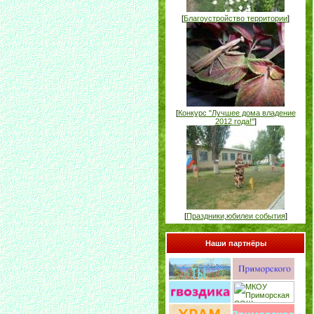
[
Благоустройство территории
]
[
Конкурс "Лучшее дома владение
2012 года!"
]
[
Праздники,юбилеи события
]
Наши партнёры