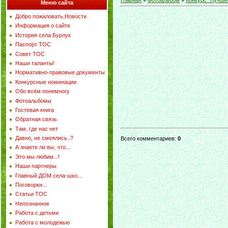
Главная
»
Фотоальбом
»
Конкурс "Лучше
Меню сайта
Добро пожаловать.Новости
Информация о сайте
История села Бурлук
Паспорт ТОС
Совет ТОС
Наши таланты!
Нормативно-правовые документы
Конкурсные номинации
Обо всём понемногу
Фотоальбомы
Гостевая книга
Обратная связь
Там, где нас нет
Давно, не смеялись..?
Всего комментариев
:
0
А знаете ли вы, что...
Это мы любим...!
Наши партнеры
Главный ДОМ села-шко...
Поговорки...
Статьи ТОС
Непознанное
Работа с детьми
Работа с молодежью