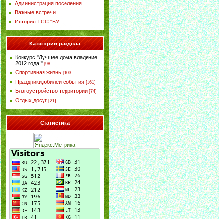
Администрация поселения
Важные встречи
История ТОС "БУ...
Категории раздела
Конкурс "Лучшее дома владение
2012 года!"
[98]
Спортивная жизнь
[103]
Праздники,юбилеи события
[161]
Благоустройство территории
[74]
Отдых,досуг
[21]
Статистика