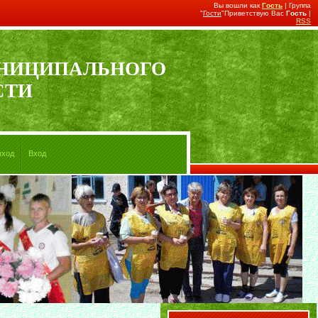
Вы вошли как
Гость
| Группа
"
Гости
"Приветствую Вас
Гость
|
RSS
УНИЦИПАЛЬНОГО
СТИ
ыход
Вход